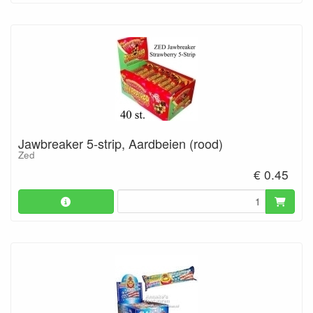
Jawbreaker 5-strip, Aardbeien (rood)
Zed
€ 0.45