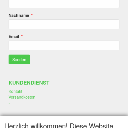
Nachname
Email
KUNDENDIENST
Kontakt
Versandkosten
-
SOZIALEN MEDIEN
Herzlich willkommen! Diese Website