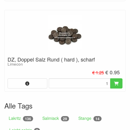
DZ, Doppel Salz Rund ( hard ), scharf
Limecon
€ 0.95
€ 1.25
Alle Tags
Lakritz
Salmiack
Stange
136
29
14
Leicht salzig