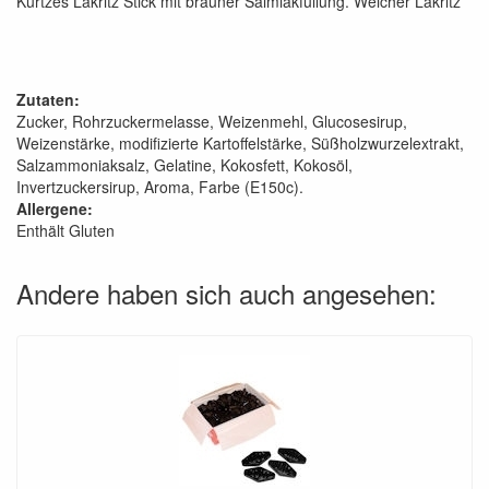
Kurtzes Lakritz Stick mit brauner Salmiakfüllung. Weicher Lakritz
Zutaten:
Zucker, Rohrzuckermelasse, Weizenmehl, Glucosesirup,
Weizenstärke, modifizierte Kartoffelstärke, Süßholzwurzelextrakt,
Salzammoniaksalz, Gelatine, Kokosfett, Kokosöl,
Invertzuckersirup, Aroma, Farbe (E150c).
Allergene:
Enthält Gluten
Andere haben sich auch angesehen: