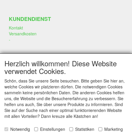
KUNDENDIENST
Kontakt
Versandkosten
-
SOZIALEN MEDIEN
Herzlich willkommen! Diese Website
verwendet Cookies.
Schön, dass Sie unsere Seite besuchen. Bitte geben Sie hier an,
welche Cookies wir platzieren dürfen. Die notwendigen Cookies
sammeln keine persönlichen Daten. Die anderen Cookies helfen
KONTAKT
uns, die Website und die Besuchererfahrung zu verbessern. Sie
helfen uns auch, Sie über unsere Produkte zu informieren. Sind
www.annekeszoetwaren.nl
Sie auf der Suche nach einer optimal funktionierenden Website
Dr. Schaepmanlaan 56
mit allen Vorteilen? Dann kreuze alle Kästchen an!
6823 AS Arnhem
Notwendig
Einstellungen
Statistiken
Marketing
E-mail: info@annekeszoetwaren.nl