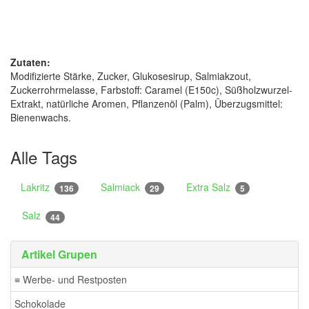
Zutaten:
Modifizierte Stärke, Zucker, Glukosesirup, Salmiakzout,
Zuckerrohrmelasse, Farbstoff: Caramel (E150c), Süßholzwurzel-
Extrakt, natürliche Aromen, Pflanzenöl (Palm), Überzugsmittel:
Bienenwachs.
Alle Tags
Lakritz
Salmiack
Extra Salz
136
29
5
Salz
44
Artikel Grupen
≡ Werbe- und Restposten
Schokolade