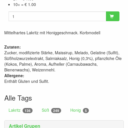
10+ = € 1.00
Mittelhartes Lakritz mit Honiggeschmack. Korbmodell
Zutaten:
Zucker, modifizierte Stärke, Maissirup, Melado, Gelatine (Sulfit),
Süßholzwurzelextrakt, Salmiaksalz, Honig (0,3%), pflanzliche Öle
(Kokos, Palme), Aroma, Aufheller (Carnaubawachs,
Bienenwachs), Weizenmehl.
Allergene:
Enthält Gluten und Sulfit.
Alle Tags
Lakritz
Süß
Honig
136
249
5
Artikel Grupen