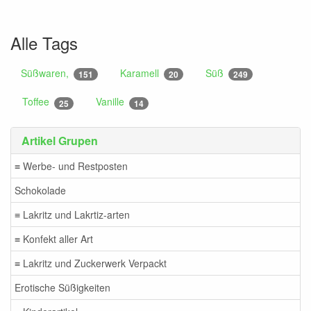
Alle Tags
Süßwaren,
Karamell
Süß
151
20
249
Toffee
Vanille
25
14
Artikel Grupen
≡ Werbe- und Restposten
Schokolade
≡ Lakritz und Lakrtiz-arten
≡ Konfekt aller Art
≡ Lakritz und Zuckerwerk Verpackt
Erotische Süßigkeiten