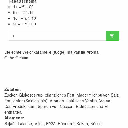
Rabattschema
1+ = € 1.20
5+ = € 1.15
10+ = € 1.10
20+ = € 1.00
Die echte Weichkaramelle (fudge) mit Vanille-Aroma.
Onhe Gelatin.
Zutaten:
Zucker, Glukosesirup, pflanzliches Fett, Magermilchpulver, Salz,
Emulgator (Sojalecithin), Aromen, natürliche Vanille-Aroma.
Das Produkt kann Spuren von Nüssen, Erdnüssen und Ei
enthalten.
Allergene:
Sojaöl, Laktose, Milch, E222, Hühnerei, Kakao, Nüsse.