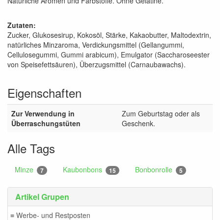
Natürliche Aromen und Farbstoffe. Ohne Gelatine.
Zutaten:
Zucker, Glukosesirup, Kokosöl, Stärke, Kakaobutter, Maltodextrin,
natürliches Minzaroma, Verdickungsmittel (Gellangummi,
Cellulosegummi, Gummi arabicum), Emulgator (Saccharoseester
von Speisefettsäuren), Überzugsmittel (Carnaubawachs).
Eigenschaften
Zur Verwendung in
Zum Geburtstag oder als
Überraschungstüten
Geschenk.
Alle Tags
Minze
Kaubonbons
Bonbonrolle
7
15
5
Artikel Grupen
≡ Werbe- und Restposten