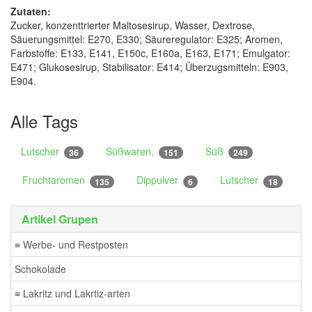
Zutaten:
Zucker, konzenttrierter Maltosesirup, Wasser, Dextrose,
Säuerungsmittel: E270, E330; Säureregulator: E325; Aromen,
Farbstoffe: E133, E141, E150c, E160a, E163, E171; Emulgator:
E471; Glukosesirup, Stabilisator: E414; Überzugsmitteln: E903,
E904.
Alle Tags
Lutscher
Süßwaren,
Süß
36
151
249
Fruchtaromen
Dippulver
Lutscher
135
6
18
Artikel Grupen
≡ Werbe- und Restposten
Schokolade
≡ Lakritz und Lakrtiz-arten