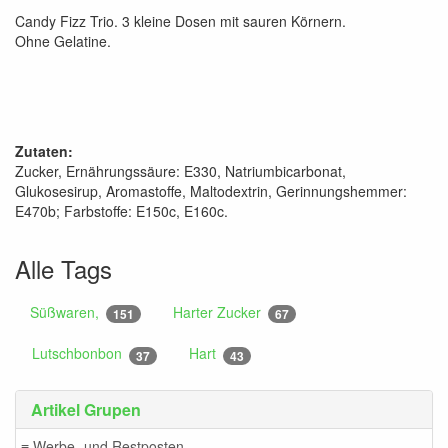
Candy Fizz Trio. 3 kleine Dosen mit sauren Körnern.
Ohne Gelatine.
Zutaten:
Zucker, Ernährungssäure: E330, Natriumbicarbonat,
Glukosesirup, Aromastoffe, Maltodextrin, Gerinnungshemmer:
E470b; Farbstoffe: E150c, E160c.
Alle Tags
Süßwaren,
Harter Zucker
151
67
Lutschbonbon
Hart
37
43
Artikel Grupen
≡ Werbe- und Restposten