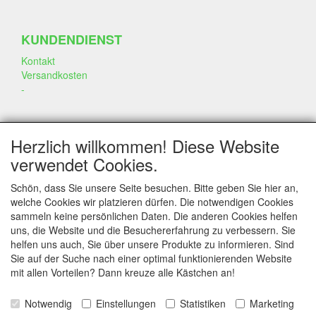
KUNDENDIENST
Kontakt
Versandkosten
-
SOZIALEN MEDIEN
Herzlich willkommen! Diese Website
verwendet Cookies.
Schön, dass Sie unsere Seite besuchen. Bitte geben Sie hier an,
welche Cookies wir platzieren dürfen. Die notwendigen Cookies
sammeln keine persönlichen Daten. Die anderen Cookies helfen
KONTAKT
uns, die Website und die Besuchererfahrung zu verbessern. Sie
helfen uns auch, Sie über unsere Produkte zu informieren. Sind
www.annekeszoetwaren.nl
Sie auf der Suche nach einer optimal funktionierenden Website
Dr. Schaepmanlaan 56
mit allen Vorteilen? Dann kreuze alle Kästchen an!
6823 AS Arnhem
Notwendig
Einstellungen
Statistiken
Marketing
E-mail: info@annekeszoetwaren.nl