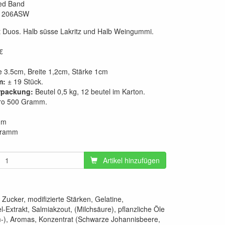
ed Band
1206ASW
t Duos. Halb süsse Lakritz und Halb Weingummi.
€
 3.5cm, Breite 1,2cm, Stärke 1cm
m:
± 19 Stück.
rpackung:
Beutel 0,5 kg, 12 beutel im Karton.
o 500 Gramm.
mm
Gramm
Artikel hinzufügen
 Zucker, modifizierte Stärken, Gelatine,
-Extrakt, Salmiakzout, (Milchsäure), pflanzliche Öle
m-), Aromas, Konzentrat (Schwarze Johannisbeere,