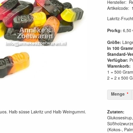
Hersteller
:
R
Artikelcode
:
Lakritz-Fruch
Pro/kg:
6,50 
Größe:
Länge
In 100 Gram
Standard-Ve
Verfügbar:
Pr
Warenkorb:
1 = 500 Gra
2 = 2 x 500 
Menge
Duos. Halb süsse Lakritz und Halb Weingummi.
Zutaten:
Glukosesirup,
Süßholzwurzel
(Kokos-, Pal