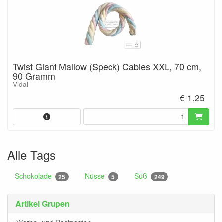
Twist Giant Mallow (Speck) Cables XXL, 70 cm,
90 Gramm
Vidal
€ 1.25
Alle Tags
Schokolade
Nüsse
Süß
25
5
249
Artikel Grupen
≡ Werbe- und Restposten