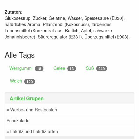
Zutaten:
Glukosesirup, Zucker, Gelatine, Wasser, Speisesäure (E330),
natürliches Aroma, Pflanzenöl (Kokosnuss), färbendes
Lebensmittel (Konzentrat aus: Rettich, Apfel, schwarze
Johannisbeere), Säureregulator (E331), Überzugsmittel (E903).
Alle Tags
Weingummi
Gelee
Süß
18
13
249
Weich
120
Artikel Grupen
≡ Werbe- und Restposten
Schokolade
≡ Lakritz und Lakrtiz-arten