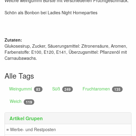
Weiche weingummi Bürste mit verschiedenen Fruchtgeschmack.
Schön als Bonbon bei Ladies Night Homeparties
Zutaten:
Glukosesirup, Zucker, Säuerungsmittel: Zitronensäure, Aromen,
Farbenstoffe: E100, E120, E141, Überzugsmittel: Pflanzenöl mit
Carnaubawachs.
Alle Tags
Weingummi
Süß
Fruchtaromen
83
249
135
Weich
119
Artikel Grupen
≡ Werbe- und Restposten