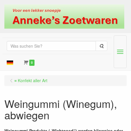
Suche
Menu
0
≡ Konfekt aller Art
Weingummi (Winegum),
abwiegen
Weingummi-Produkte („Wichtgoed“) werden kiloweise oder