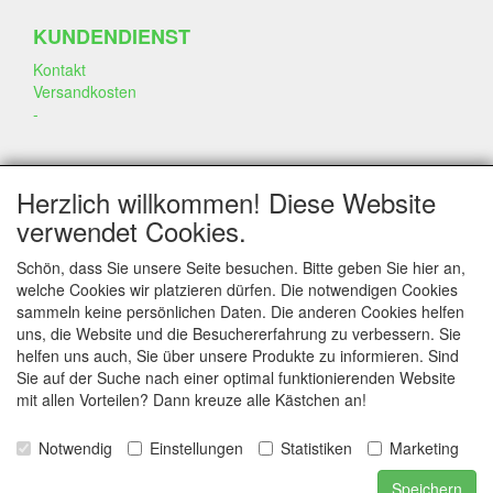
KUNDENDIENST
Kontakt
Versandkosten
-
SOZIALEN MEDIEN
Herzlich willkommen! Diese Website
verwendet Cookies.
Schön, dass Sie unsere Seite besuchen. Bitte geben Sie hier an,
welche Cookies wir platzieren dürfen. Die notwendigen Cookies
sammeln keine persönlichen Daten. Die anderen Cookies helfen
KONTAKT
uns, die Website und die Besuchererfahrung zu verbessern. Sie
helfen uns auch, Sie über unsere Produkte zu informieren. Sind
www.annekeszoetwaren.nl
Sie auf der Suche nach einer optimal funktionierenden Website
Dr. Schaepmanlaan 56
mit allen Vorteilen? Dann kreuze alle Kästchen an!
6823 AS Arnhem
Notwendig
Einstellungen
Statistiken
Marketing
E-mail: info@annekeszoetwaren.nl
Telefoon: 06 26444044
Speichern