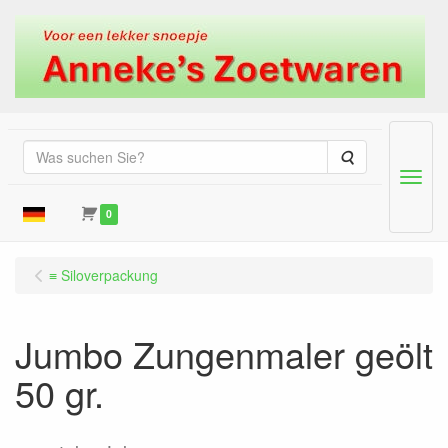
Suche
Menu
0
≡ Siloverpackung
Jumbo Zungenmaler geölt
50 gr.