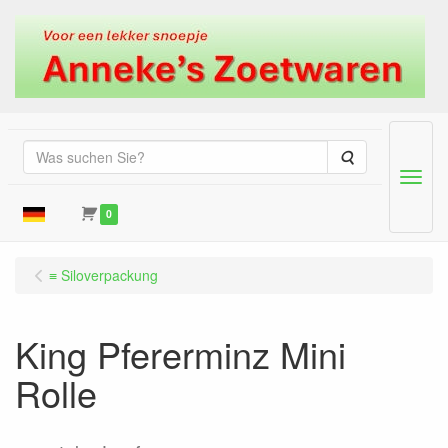
Suche
Menu
0
≡ Siloverpackung
King Pfererminz Mini
Rolle