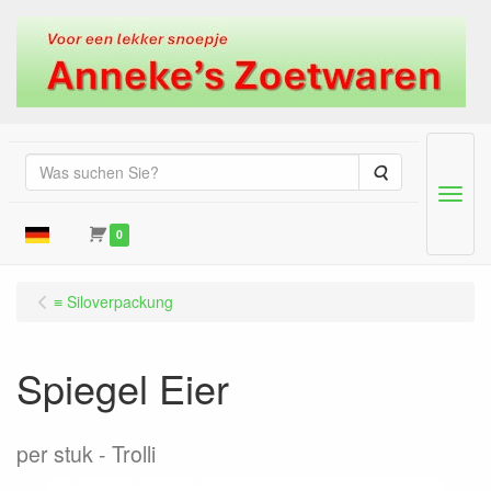
Suche
Menu
0
≡ Siloverpackung
Spiegel Eier
per stuk
Trolli