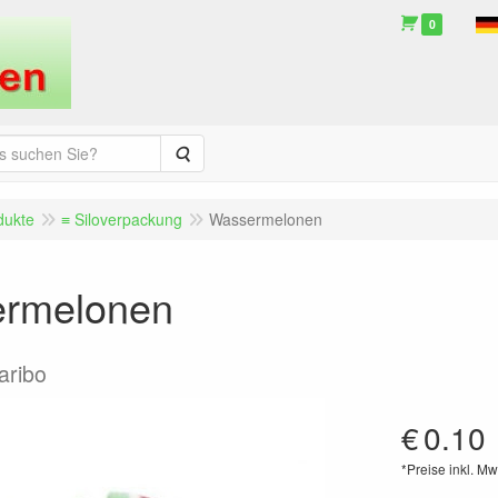
0
Suche
dukte
≡ Siloverpackung
Wassermelonen
rmelonen
aribo
€
0.10
*Preise inkl. Mw