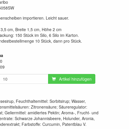
ribo
5058SW
enscheiben importieren. Leicht sauer.
3,5 cm, Breite 1,5 cm, Höhe 2 cm
ckung: 150 Stück im Silo, 6 Silo im Karton.
ndestbestellmenge 10 Stück, dann pro Stück.
ma
10
.09
Artikel hinzufügen
sesirup, Feuchthaltemittel: Sorbitsirup; Wasser,
ensmittelsäuren: Zitronensäure; Säureregulator:
at; Geliermittel: amidiertes Pektin; Aroma-, Frucht- und
ntrate: Schwarze Johannisbeere, Holunder, Aronia,
derextrakt; Farbstoffe: Curcumin, Patentblau V.