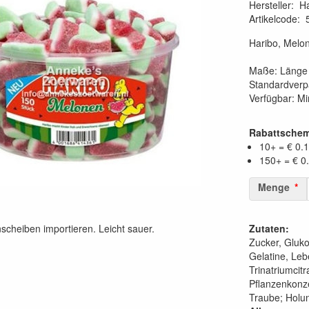
Hersteller
:
Ha
Artikelcode
:
Haribo, Melon
Maße: Länge 
Standardverpa
Verfügbar: Mi
Rabattsche
10+ = € 0.
150+ = € 0
Menge
scheiben importieren. Leicht sauer.
Zutaten:
Zucker, Gluko
Gelatine, Leb
Trinatriumcitr
Pflanzenkonze
Traube; Holun