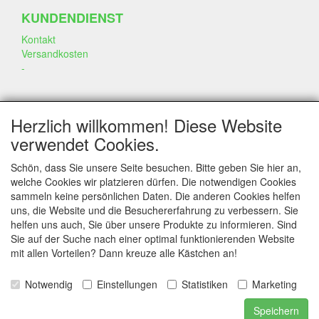
KUNDENDIENST
Kontakt
Versandkosten
-
SOZIALEN MEDIEN
Herzlich willkommen! Diese Website
verwendet Cookies.
Schön, dass Sie unsere Seite besuchen. Bitte geben Sie hier an,
welche Cookies wir platzieren dürfen. Die notwendigen Cookies
sammeln keine persönlichen Daten. Die anderen Cookies helfen
KONTAKT
uns, die Website und die Besuchererfahrung zu verbessern. Sie
helfen uns auch, Sie über unsere Produkte zu informieren. Sind
www.annekeszoetwaren.nl
Sie auf der Suche nach einer optimal funktionierenden Website
Dr. Schaepmanlaan 56
mit allen Vorteilen? Dann kreuze alle Kästchen an!
6823 AS Arnhem
Notwendig
Einstellungen
Statistiken
Marketing
E-mail: info@annekeszoetwaren.nl
Telefoon: 06 26444044
Speichern