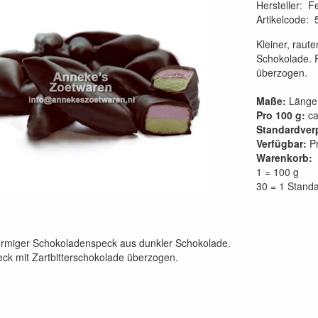
Hersteller
:
Fe
Artikelcode
:
Kleiner, raut
Schokolade. R
überzogen.
Maße:
Länge 
Pro 100 g:
ca
Standardver
Verfügbar:
Pr
Warenkorb:
1 = 100 g
30 = 1 Stand
förmiger Schokoladenspeck aus dunkler Schokolade.
ck mit Zartbitterschokolade überzogen.