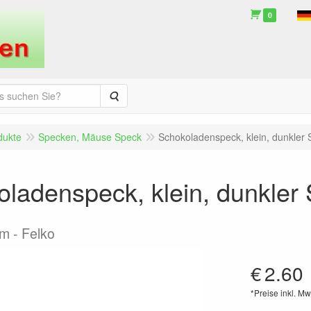
0
Suche
dukte
Specken, Mäuse Speck
Schokoladenspeck, klein, dunkler
ladenspeck, klein, dunkler
am
Felko
€
2.60
*Preise inkl. Mw