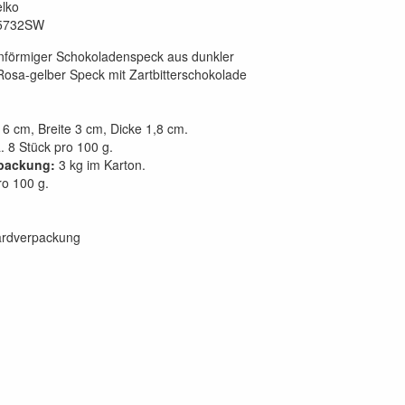
lko
5732SW
enförmiger Schokoladenspeck aus dunkler
osa-gelber Speck mit Zartbitterschokolade
6 cm, Breite 3 cm, Dicke 1,8 cm.
. 8 Stück pro 100 g.
packung:
3 kg im Karton.
o 100 g.
ardverpackung