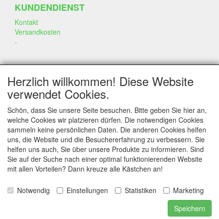
KUNDENDIENST
Kontakt
Versandkosten
-
SOZIALEN MEDIEN
Herzlich willkommen! Diese Website
verwendet Cookies.
Schön, dass Sie unsere Seite besuchen. Bitte geben Sie hier an,
welche Cookies wir platzieren dürfen. Die notwendigen Cookies
sammeln keine persönlichen Daten. Die anderen Cookies helfen
KONTAKT
uns, die Website und die Besuchererfahrung zu verbessern. Sie
helfen uns auch, Sie über unsere Produkte zu informieren. Sind
www.annekeszoetwaren.nl
Sie auf der Suche nach einer optimal funktionierenden Website
Dr. Schaepmanlaan 56
mit allen Vorteilen? Dann kreuze alle Kästchen an!
6823 AS Arnhem
Notwendig
Einstellungen
Statistiken
Marketing
E-mail: info@annekeszoetwaren.nl
Telefoon: 06 26444044
Speichern