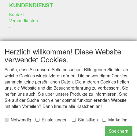
KUNDENDIENST
Kontakt
Versandkosten
-
SOZIALEN MEDIEN
Herzlich willkommen! Diese Website
verwendet Cookies.
Schön, dass Sie unsere Seite besuchen. Bitte geben Sie hier an,
welche Cookies wir platzieren dürfen. Die notwendigen Cookies
sammeln keine persönlichen Daten. Die anderen Cookies helfen
KONTAKT
uns, die Website und die Besuchererfahrung zu verbessern. Sie
helfen uns auch, Sie über unsere Produkte zu informieren. Sind
www.annekeszoetwaren.nl
Sie auf der Suche nach einer optimal funktionierenden Website
Dr. Schaepmanlaan 56
mit allen Vorteilen? Dann kreuze alle Kästchen an!
6823 AS Arnhem
Notwendig
Einstellungen
Statistiken
Marketing
E-mail: info@annekeszoetwaren.nl
Telefoon: 06 26444044
Speichern