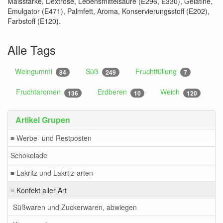
Maisstärke, Dextrose, Lebensmittelsäure (E296, E330), Gelatine,
Emulgator (E471), Palmfett, Aroma, Konservierungsstoff (E202),
Farbstoff (E120).
Alle Tags
Weingummi
Süß
Fruchtfüllung
84
249
7
Fruchtaromen
Erdberen
Weich
136
10
120
Artikel Grupen
≡ Werbe- und Restposten
Schokolade
≡ Lakritz und Lakrtiz-arten
≡ Konfekt aller Art
Süßwaren und Zuckerwaren, abwiegen