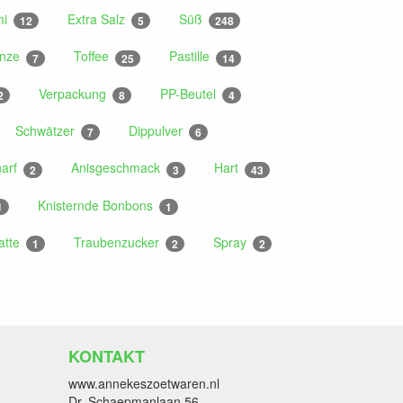
mi
Extra Salz
Süß
12
5
248
inze
Toffee
Pastille
7
25
14
Verpackung
PP-Beutel
2
8
4
Schwätzer
Dippulver
7
6
harf
Anisgeschmack
Hart
2
3
43
Knisternde Bonbons
1
1
atte
Traubenzucker
Spray
1
2
2
KONTAKT
www.annekeszoetwaren.nl
Dr. Schaepmanlaan 56