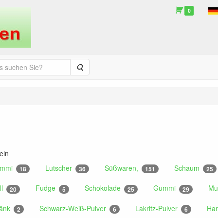
0
Suche
eln
ummi
Lutscher
Süßwaren,
Schaum
18
36
151
25
ll
Fudge
Schokolade
Gummi
Mu
20
5
25
29
ränk
Schwarz-Weiß-Pulver
Lakritz-Pulver
Har
2
6
6