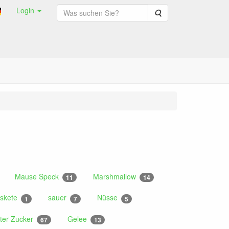
Login
Suche
Mause Speck
Marshmallow
11
14
skete
sauer
Nüsse
1
7
5
ter Zucker
Gelee
67
13