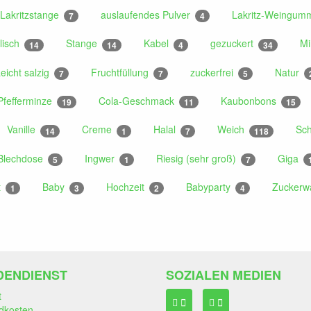
Lakritzstange
auslaufendes Pulver
Lakritz-Weingum
7
4
lisch
Stange
Kabel
gezuckert
M
14
14
4
34
eicht salzig
Fruchtfüllung
zuckerfrei
Natur
7
7
5
Pfefferminze
Cola-Geschmack
Kaubonbons
19
11
15
Vanille
Creme
Halal
Weich
Sc
14
1
7
118
Blechdose
Ingwer
Riesig (sehr groß)
Giga
5
1
7
t
Baby
Hochzeit
Babyparty
Zuckerw
1
3
2
4
DENDIENST
SOZIALEN MEDIEN
t
dkosten