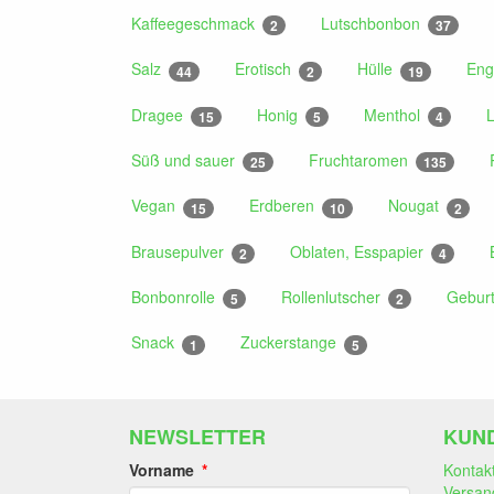
Kaffeegeschmack
Lutschbonbon
2
37
Salz
Erotisch
Hülle
Eng
44
2
19
Dragee
Honig
Menthol
L
15
5
4
Süß und sauer
Fruchtaromen
25
135
Vegan
Erdberen
Nougat
15
10
2
Brausepulver
Oblaten, Esspapier
2
4
Bonbonrolle
Rollenlutscher
Gebur
5
2
Snack
Zuckerstange
1
5
NEWSLETTER
KUN
Vorname
Kontak
Versan