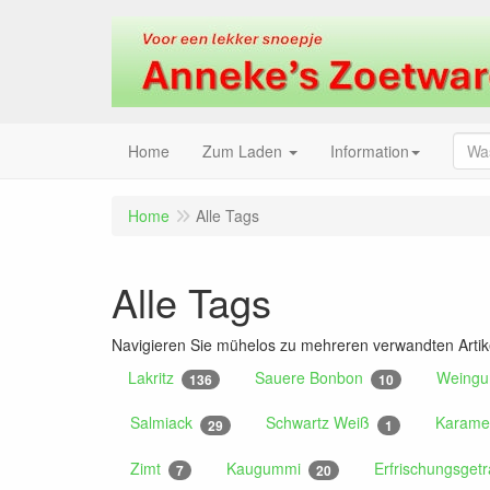
Home
Zum Laden
Information
Home
Alle Tags
Alle Tags
Navigieren Sie mühelos zu mehreren verwandten Artik
Lakritz
Sauere Bonbon
Weing
136
10
Salmiack
Schwartz Weiß
Karame
29
1
Zimt
Kaugummi
Erfrischungsget
7
20