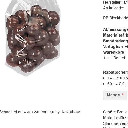
Hersteller
:
M
Artikelcode
:
PP Blockboden
Abmessunge
Materialstär
Standardver
Verfügbar:
Ei
Warenkorb:
1 = 1 Beutel
Rabattsche
1+ = € 0.15
60+ = € 0.
Menge
chachtel 80 + 40x240 mm 40my. Kristallklar.
Größe: Breit
Materialstärk
Standardverpa