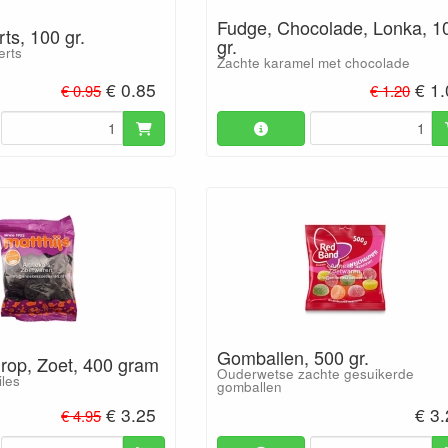
Fudge, Chocolade, Lonka, 1
rts, 100 gr.
gr.
erts
Zachte karamel met chocolade
€ 0.85
€ 1
€ 0.95
€ 1.20
Gomballen, 500 gr.
Drop, Zoet, 400 gram
Ouderwetse zachte gesuikerde
iles
gomballen
€ 3.25
€ 3
€ 4.95