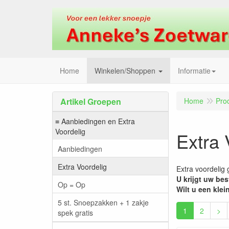
Home
Winkelen/Shoppen
Informatie
Artikel Groepen
Home
Pro
≡ Aanbiedingen en Extra
Voordelig
Extra 
Aanbiedingen
Extra Voordelig
Extra voordelig g
U krijgt uw bes
Op = Op
Wilt u een kle
5 st. Snoepzakken + 1 zakje
1
2
>
spek gratis