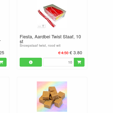
Fiesta, Aardbei Twist Staaf, 10
.
st
Snoepstaaf twist, rood wit
.25
€ 3.80
€ 4.50