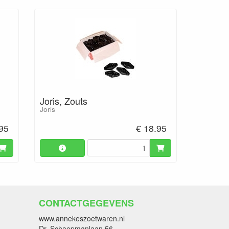
Joris, Zouts
Joris
.95
€ 18.95
CONTACTGEGEVENS
www.annekeszoetwaren.nl
Dr. Schaepmanlaan 56