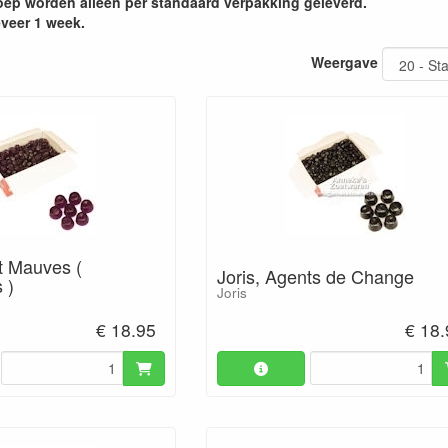
ep worden alleen per standaard verpakking geleverd.
eveer 1 week.
Weergave
t Mauves (
Joris, Agents de Change
 )
Joris
€ 18.95
€ 18