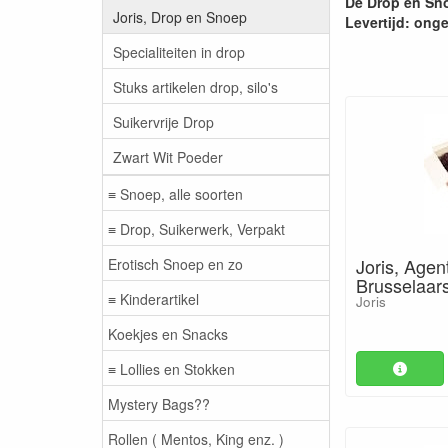
De Drop en Sno
Joris, Drop en Snoep
Levertijd: ong
Specialiteiten in drop
Stuks artikelen drop, silo's
Suikervrije Drop
Zwart Wit Poeder
≡ Snoep, alle soorten
≡ Drop, Suikerwerk, Verpakt
Joris, Agen
Erotisch Snoep en zo
Brusselaars
≡ Kinderartikel
Joris
Koekjes en Snacks
≡ Lollies en Stokken
Mystery Bags??
Rollen ( Mentos, King enz. )