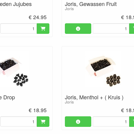
neden Jujubes
Joris, Gewassen Fruit
Joris
€ 24.95
€ 18
ne Drop
Joris, Menthol + ( Kruis )
Joris
€ 18.95
€ 18