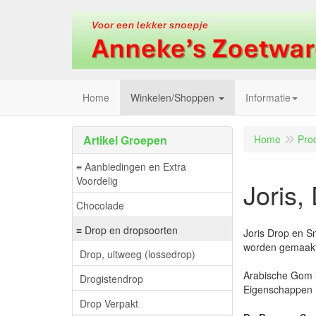
Home
Winkelen/Shoppen
Informatie
Artikel Groepen
Home
Pro
≡ Aanbiedingen en Extra
Voordelig
Joris,
Chocolade
≡ Drop en dropsoorten
Joris Drop en S
worden gemaakt 
Drop, uitweeg (lossedrop)
Arabische Gom i
Drogistendrop
Eigenschappen :
Drop Verpakt