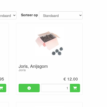
Sorteer op
Joris, Anijsgom
Joris
.95
€ 12.00