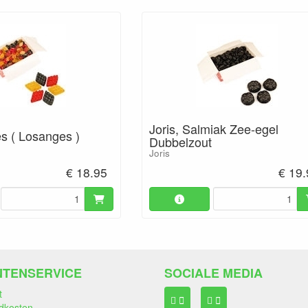
Joris, Salmiak Zee-egel
jes ( Losanges )
Dubbelzout
Joris
€ 18.95
€ 19
NTENSERVICE
SOCIALE MEDIA
t
dkosten