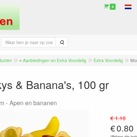
0
Zoeken
ducten
≡ Aanbiedingen en Extra Voordelig
Extra Voordelig
Mon
ys & Banana's, 100 gr
am
Apen en bananen
€ 1.10
€
0.80
*Prijzen zijn inc