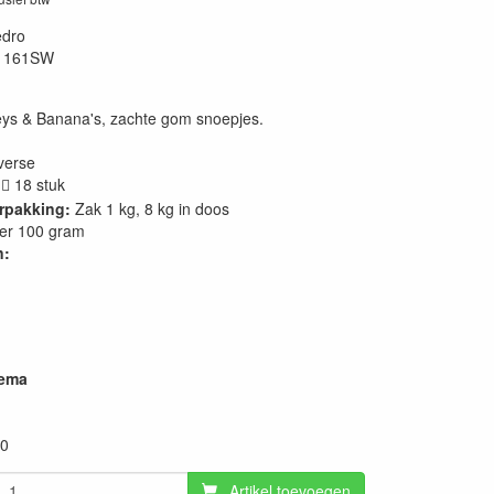
dro
1161SW
ys & Banana's, zachte gom snoepjes.
verse
18 stuk

rpakking:
Zak 1 kg, 8 kg in doos
er 100 gram
n:
hema
70
Artikel toevoegen