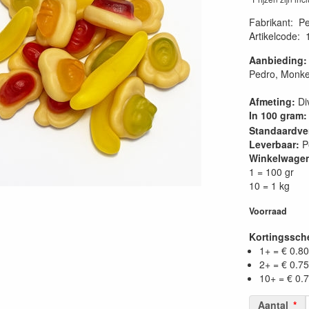
Fabrikant
:
Pe
Artikelcode
:
Aanbieding:
Pedro, Monke
Afmeting:
Di
In 100 gram:
Standaardve
Leverbaar:
P
Winkelwage
1 = 100 gr
10 = 1 kg
Voorraad
Kortingssc
1+ = € 0.80
2+ = € 0.75
10+ = € 0.
Aantal