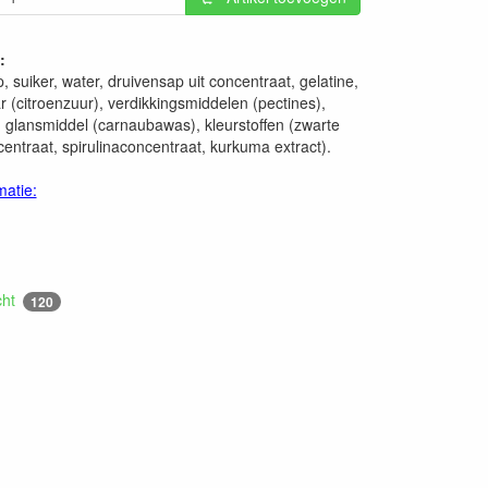
:
 suiker, water, druivensap uit concentraat, gelatine,
r (citroenzuur), verdikkingsmiddelen (pectines),
 glansmiddel (carnaubawas), kleurstoffen (zwarte
entraat, spirulinaconcentraat, kurkuma extract).
matie:
cht
120