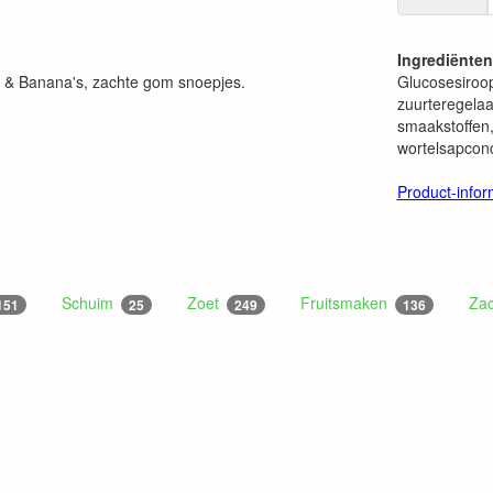
Ingrediënten
 & Banana's, zachte gom snoepjes.
Glucosesiroop,
zuurteregelaa
smaakstoffen,
wortelsapconc
Product-infor
Schuim
Zoet
Fruitsmaken
Za
151
25
249
136