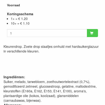
Voorraad
Kortingsschema
1+ = € 1.20
10+ = € 1.10
Kleurendrop. Zoete drop staafjes omhuld met hardsuikerglazuur
in verschillende kleuren.
Ingrediënten:
Suiker, melado, tarwebloem, zoethoutwortelextract (0,7%),
gemodificeerd zetmeel, glucosestroop, gelatine, maltodextrine,
kleurstoffen (E160a, E162, E153, E141, E100), aroma's,
plantaardige olie (kokos, koolzaad), glansmiddelen
(carnaubawas, bijenwas).