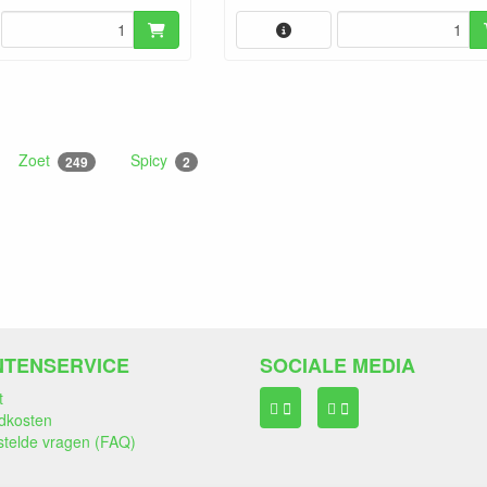
Zoet
Spicy
249
2
NTENSERVICE
SOCIALE MEDIA
t
dkosten
stelde vragen (FAQ)