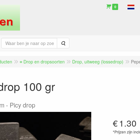
0
Zoeken
ducten
≡ Drop en dropsoorten
Drop, uitweeg (lossedrop)
Pepe
drop 100 gr
am
Picy drop
€
1.30
*Prijzen zijn inc