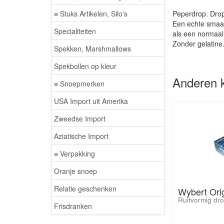
≡ Stuks Artikelen, Silo's
Peperdrop. Dro
Een echte smaak
Specialiteiten
als een normaal
Zonder gelatine
Spekken, Marshmallows
Spekbollen op kleur
Anderen 
≡ Snoepmerken
USA Import uit Amerika
Zweedse Import
Aziatische Import
≡ Verpakking
Oranje snoep
Relatie geschenken
Wybert Orig
Ruitvormig dro
Frisdranken