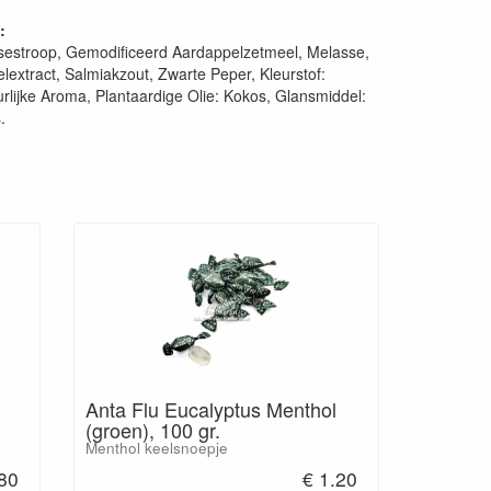
:
sestroop, Gemodificeerd Aardappelzetmeel, Melasse,
lextract, Salmiakzout, Zwarte Peper, Kleurstof:
urlijke Aroma, Plantaardige Olie: Kokos, Glansmiddel:
.
Anta Flu Eucalyptus Menthol
(groen), 100 gr.
Menthol keelsnoepje
.80
€ 1.20