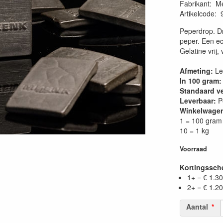
Fabrikant
:
M
Artikelcode
:
Peperdrop. D
peper. Een ec
Gelatine vrij,
Afmeting:
Len
In 100 gram:
Standaard v
Leverbaar:
P
Winkelwage
1 = 100 gram
10 = 1 kg
Voorraad
Kortingssc
1+ = € 1.30
2+ = € 1.20
Aantal