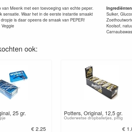
p van Meenk met een toevoeging van echte peper.
Ingrediënten
 sensatie. Waar het in de eerste instantie smaakt
Suiker, Gluco
 dropje is daar opeens de smaak van PEPER!
Zoethoutworte
. Veggie
Koolsof, natu
Carnaubawas
kochten ook:
inal, 25 gr.
Potters, Original, 12,5 gr.
pje
Ouderwetse dropballetjes, pittig
€ 2.25
€ 1