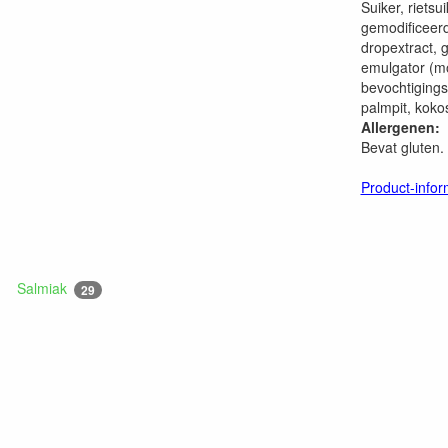
Suiker, rietsu
gemodificeer
dropextract, 
emulgator (mo
bevochtigingsm
palmpit, koko
Allergenen:
Bevat gluten.
Product-infor
Salmiak
29