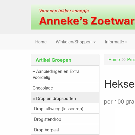
Home
Winkelen/Shoppen
Informatie
Artikel Groepen
Home
Pro
≡ Aanbiedingen en Extra
Voordelig
Heksen
Chocolade
≡ Drop en dropsoorten
per 100 gr
Drop, uitweeg (lossedrop)
Drogistendrop
Drop Verpakt