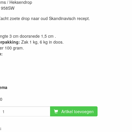
ms / Heksendrop
1958SW
Zacht zoete drop naar oud Skandinavisch recept.
ngte 3 cm doorsnede 1,5 cm .
erpakking:
Zak 1 kg, 6 kg in doos.
er 100 gram.
n:
hema
00
Artikel toevoegen
: