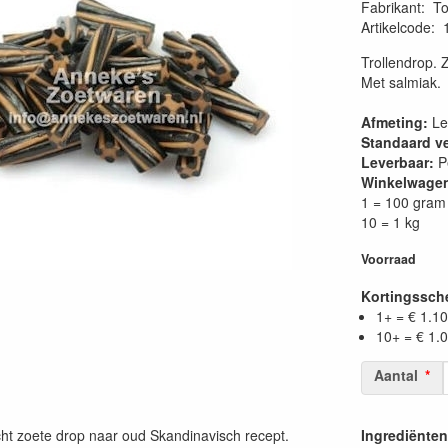
Fabrikant
:
To
Artikelcode
:
Trollendrop. 
Met salmiak.
Afmeting:
Le
Standaard v
Leverbaar:
P
Winkelwage
1 = 100 gram
10 = 1 kg
Voorraad
Kortingssc
1+ = € 1.10
10+ = € 1.
Aantal
cht zoete drop naar oud Skandinavisch recept.
Ingrediënten