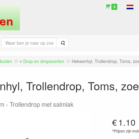
0
Zoeken
ducten
≡ Drop en dropsoorten
Heksenhyl, Trollendrop, Toms, zoe
hyl, Trollendrop, Toms, zoet
am
Trollendrop met salmiak
€
1.10
*Prijzen zijn inc