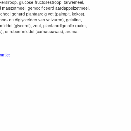
ikersiroop, glucose-fructosestroop, tarwemeel,
d maiszetmeel, gemodificeerd aardappelzetmeel,
geheel gehard plantaardig vet (palmpit, kokos),
no- en diglyceriden van vetzuren), gelatine,
iddel (glycerol), zout, plantaardige olie (palm,
s), enrobeermiddel (carnaubawas), aroma.
matie: