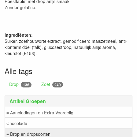
Hoesttablet met drop anijs smaak.
Zonder gelatine.
Ingrediënten:
Suiker, zoethoutwortelextract, gemodificeerd maiszetmeel, anti-
klontermiddel (talk), glucosestroop, natuurlijk anijs aroma,
kleurstof (E153).
Alle tags
Drop
Zoet
136
249
Artikel Groepen
≡ Aanbiedingen en Extra Voordelig
Chocolade
≡ Drop en dropsoorten