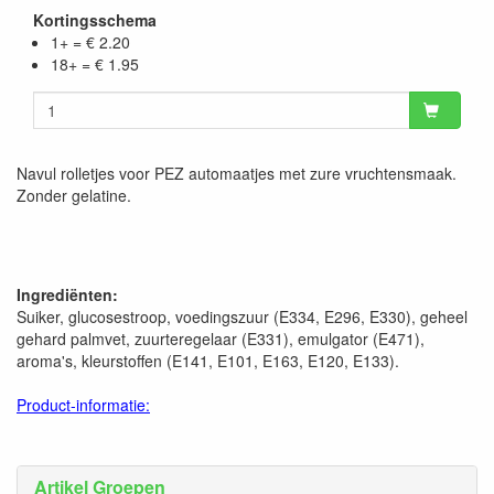
Kortingsschema
1+ = € 2.20
18+ = € 1.95
Navul rolletjes voor PEZ automaatjes met zure vruchtensmaak.
Zonder gelatine.
Ingrediënten:
Suiker, glucosestroop, voedingszuur (E334, E296, E330), geheel
gehard palmvet, zuurteregelaar (E331), emulgator (E471),
aroma's, kleurstoffen (E141, E101, E163, E120, E133).
Product-informatie:
Artikel Groepen