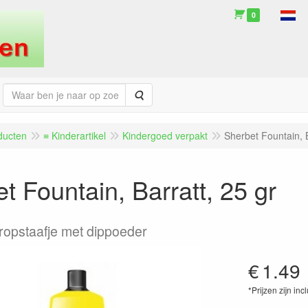
0
Zoeken
ducten
≡ Kinderartikel
Kindergoed verpakt
Sherbet Fountain, B
t Fountain, Barratt, 25 gr
ropstaafje met dippoeder
€
1.49
*Prijzen zijn inc