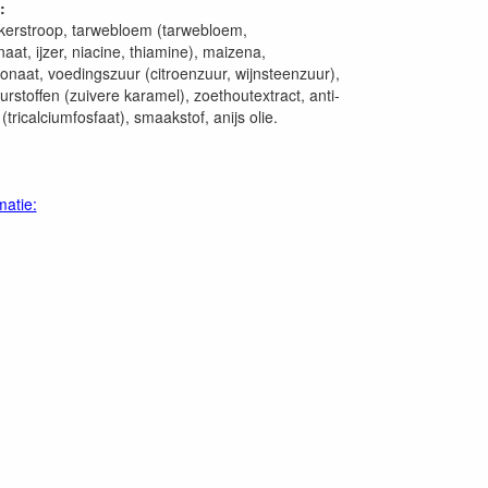
:
uikerstroop, tarwebloem (tarwebloem,
at, ijzer, niacine, thiamine), maizena,
onaat, voedingszuur (citroenzuur, wijnsteenzuur),
eurstoffen (zuivere karamel), zoethoutextract, anti-
(tricalciumfosfaat), smaakstof, anijs olie.
matie: