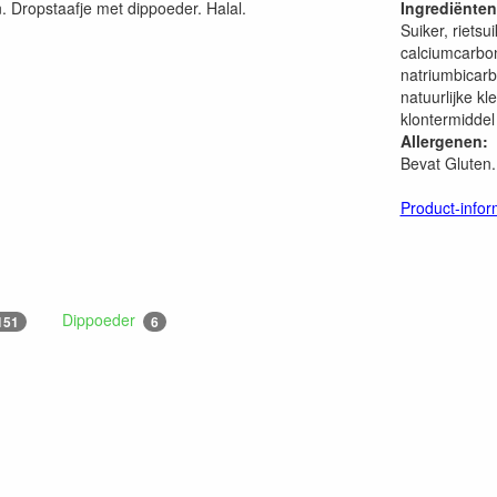
. Dropstaafje met dippoeder. Halal.
Ingrediënten
.
Suiker, riets
calciumcarbona
natriumbicarb
natuurlijke kl
klontermiddel 
Allergenen:
Bevat Gluten.
Product-infor
Dippoeder
151
6