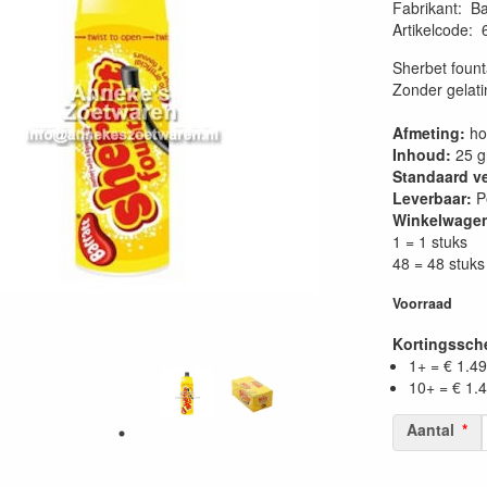
Fabrikant
:
Ba
Artikelcode
:
Sherbet fount
Zonder gelati
Afmeting:
ho
Inhoud:
25 g
Standaard v
Leverbaar:
Pe
Winkelwage
1 = 1 stuks
48 = 48 stuks
Voorraad
Kortingssc
1+ = € 1.49
10+ = € 1.
Aantal