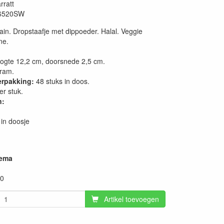
rratt
6520SW
ain. Dropstaafje met dippoeder. Halal. Veggie
ne.
ogte 12,2 cm, doorsnede 2,5 cm.
ram.
erpakking:
48 stuks in doos.
r stuk.
n:
 in doosje
hema
40
Artikel toevoegen