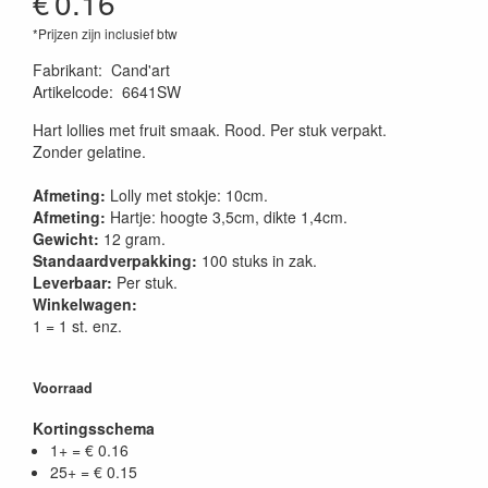
€
0.16
*Prijzen zijn inclusief btw
Fabrikant
:
Cand'art
Artikelcode
:
6641SW
Hart lollies met fruit smaak. Rood. Per stuk verpakt.
Zonder gelatine.
Afmeting:
Lolly met stokje: 10cm.
Afmeting:
Hartje: hoogte 3,5cm, dikte 1,4cm.
Gewicht:
12 gram.
Standaardverpakking:
100 stuks in zak.
Leverbaar:
Per stuk.
Winkelwagen:
1 = 1 st. enz.
Voorraad
Kortingsschema
1+ = € 0.16
25+ = € 0.15