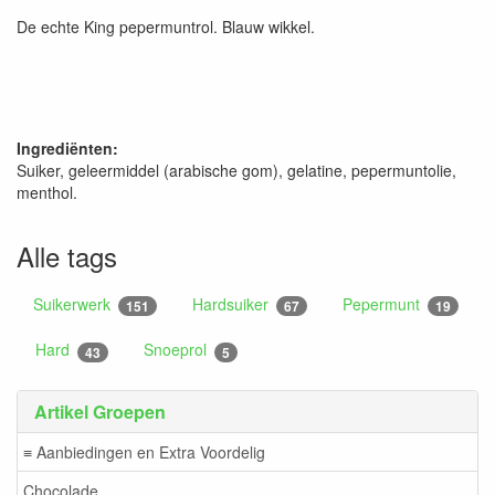
De echte King pepermuntrol. Blauw wikkel.
Ingrediënten:
Suiker, geleermiddel (arabische gom), gelatine, pepermuntolie,
menthol.
Alle tags
Suikerwerk
Hardsuiker
Pepermunt
151
67
19
Hard
Snoeprol
43
5
Artikel Groepen
≡ Aanbiedingen en Extra Voordelig
Chocolade