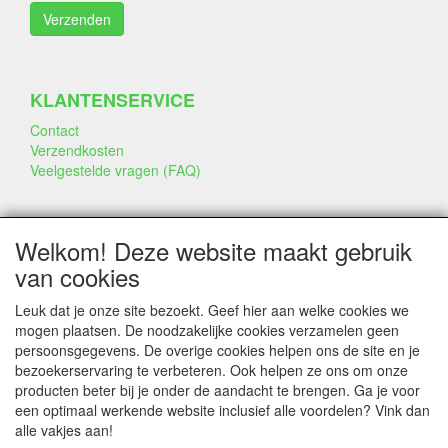
KLANTENSERVICE
Contact
Verzendkosten
Veelgestelde vragen (FAQ)
SOCIALE MEDIA
Welkom! Deze website maakt gebruik
van cookies
Leuk dat je onze site bezoekt. Geef hier aan welke cookies we
mogen plaatsen. De noodzakelijke cookies verzamelen geen
persoonsgegevens. De overige cookies helpen ons de site en je
CONTACTGEGEVENS
bezoekerservaring te verbeteren. Ook helpen ze ons om onze
producten beter bij je onder de aandacht te brengen. Ga je voor
www.annekeszoetwaren.nl
een optimaal werkende website inclusief alle voordelen? Vink dan
Dr. Schaepmanlaan 56
alle vakjes aan!
6823 AS Arnhem