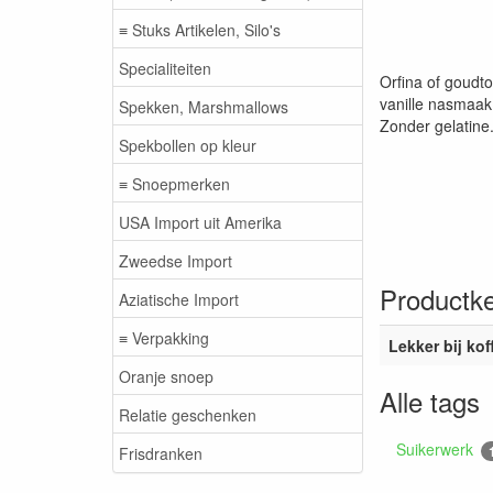
≡ Stuks Artikelen, Silo's
Specialiteiten
Orfina of goudto
vanille nasmaak.
Spekken, Marshmallows
Zonder gelatine
Spekbollen op kleur
≡ Snoepmerken
USA Import uit Amerika
Zweedse Import
Productk
Aziatische Import
≡ Verpakking
Lekker bij kof
Oranje snoep
Alle tags
Relatie geschenken
Suikerwerk
Frisdranken