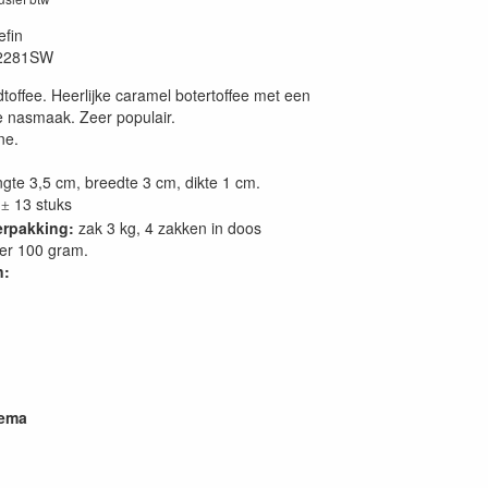
efin
2281SW
dtoffee. Heerlijke caramel botertoffee met een
le nasmaak. Zeer populair.
ne.
gte 3,5 cm, breedte 3 cm, dikte 1 cm.
13 stuks
±
erpakking:
zak 3 kg, 4 zakken in doos
er 100 gram.
n:
hema