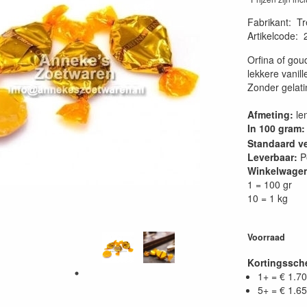
Fabrikant
:
Tr
Artikelcode
:
Orfina of gou
lekkere vanil
Zonder gelati
Afmeting:
len
In 100 gram:
Standaard v
Leverbaar:
P
Winkelwage
1 = 100 gr
10 = 1 kg
Voorraad
Kortingssc
1+ = € 1.70
5+ = € 1.65