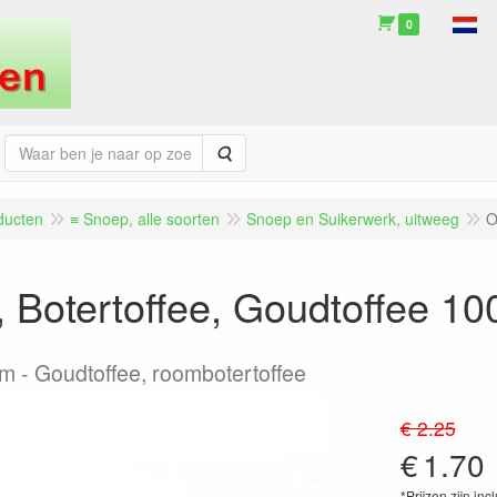
0
Zoeken
ducten
≡ Snoep, alle soorten
Snoep en Suikerwerk, uitweeg
O
, Botertoffee, Goudtoffee 100
am
Goudtoffee, roombotertoffee
€ 2.25
€
1.70
*Prijzen zijn inc