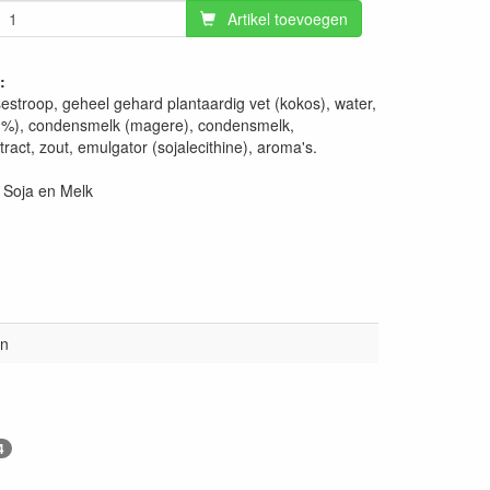
Artikel toevoegen
:
sestroop, geheel gehard plantaardig vet (kokos), water,
 1%), condensmelk (magere), condensmelk,
ract, zout, emulgator (sojalecithine), aroma's.
 Soja en Melk
en
4