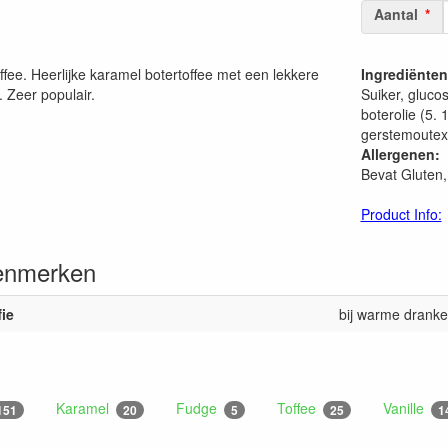
Aantal
ffee. Heerlijke karamel botertoffee met een lekkere
Ingrediënten
 Zeer populair.
Suiker, gluco
.
boterolie (5.
gerstemoutext
Allergenen:
Bevat Gluten,
Product Info:
enmerken
fie
bij warme drank
Karamel
Fudge
Toffee
Vanille
151
20
5
25
1