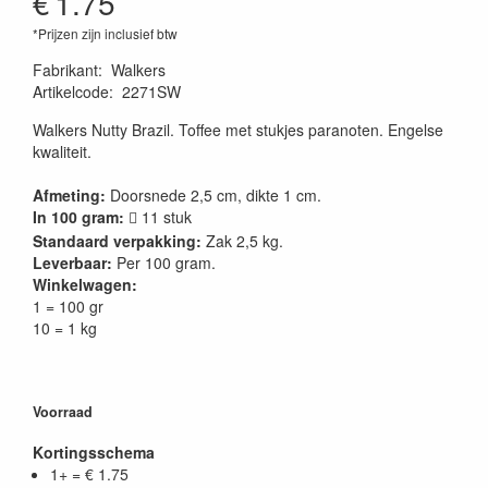
€
1.75
*Prijzen zijn inclusief btw
Fabrikant
:
Walkers
Artikelcode
:
2271SW
Walkers Nutty Brazil. Toffee met stukjes paranoten. Engelse
kwaliteit.
Afmeting:
Doorsnede 2,5 cm, dikte 1 cm.
In 100 gram:
11 stuk

Standaard verpakking:
Zak 2,5 kg.
Leverbaar:
Per 100 gram.
Winkelwagen:
1 = 100 gr
10 = 1 kg
Voorraad
Kortingsschema
1+ = € 1.75