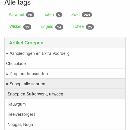
Alle tags
Karamel
noten
Zoet
20
5
249
Wikkel
Engels
Toffee
19
14
25
Artikel Groepen
≡ Aanbiedingen en Extra Voordelig
Chocolade
≡ Drop en dropsoorten
≡ Snoep, alle soorten
Snoep en Suikerwerk, uitweeg
Kauwgum
Keelverzorgers
Nougat, Noga