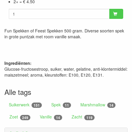
2+ = € 4.50
Fun Spekken of Feest Spekken 500 gram. Diverse soorten spek
in grote puntzak met room vanille smaak.
Ingrediënten:
Glucose-fructosestroop, suiker, water, gelatine, anti-klontermiddel:
maiszetmeel; aroma, kleurstoffen: E100, E120, E131.
Alle tags
Suikerwerk
Spek
Marshmallow
151
11
14
Zoet
Vanille
Zacht
249
14
119