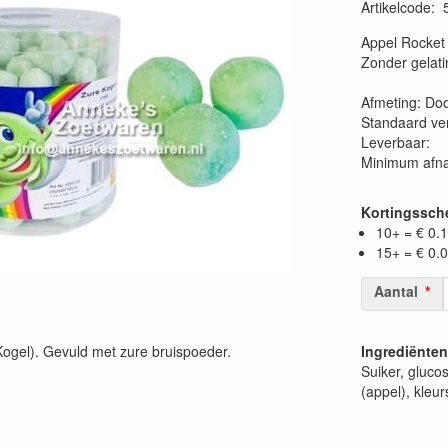
Artikelcode
:
Appel Rocket 
Zonder gelati
Afmeting: Do
Standaard ver
Leverbaar:
Minimum afna
Kortingssc
10+ = € 0.
15+ = € 0.
Aantal
Kogel). Gevuld met zure bruispoeder.
Ingrediënten
.
Suiker, gluco
(appel), kleur