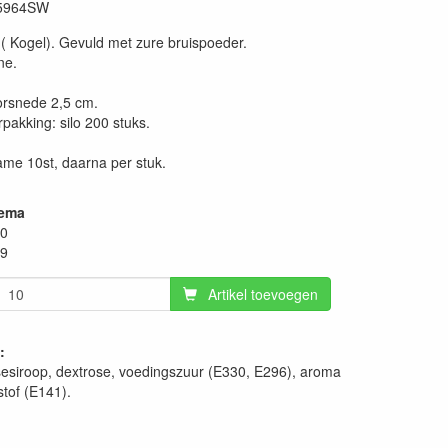
5964SW
( Kogel). Gevuld met zure bruispoeder.
ne.
orsnede 2,5 cm.
pakking: silo 200 stuks.
me 10st, daarna per stuk.
hema
10
09
Artikel toevoegen
:
sesiroop, dextrose, voedingszuur (E330, E296), aroma
stof (E141).