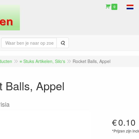
0
Zoeken
ducten
≡ Stuks Artikelen, Silo's
Rocket Balls, Appel
 Balls, Appel
isia
€
0.10
*Prijzen zijn inc