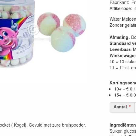
Fabrikant
:
Fr
Artikelcode
:
Water Meloen 
Zonder gelati
Afmeting:
Do
Standaard v
Leverbaar:
Mi
Winkelwage
10 = 10 stuks
11 = 11 st. en
Kortingssc
10+ = € 0.
15+ = € 0.
Aantal
cket ( Kogel). Gevuld met zure bruispoeder.
Ingrediënten
.
Suiker, gluco