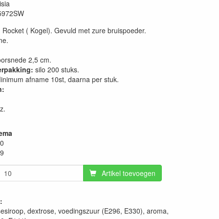
isia
5972SW
Rocket ( Kogel). Gevuld met zure bruispoeder.
ne.
orsnede 2,5 cm.
erpakking:
silo 200 stuks.
nimum afname 10st, daarna per stuk.
n:
z.
hema
10
09
Artikel toevoegen
:
sesiroop, dextrose, voedingszuur (E296, E330), aroma,