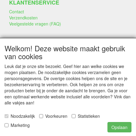
KLANTENSERVICE
Contact
Verzendkosten
Veelgestelde vragen (FAQ)
SOCIALE MEDIA
Welkom! Deze website maakt gebruik
van cookies
Leuk dat je onze site bezoekt. Geef hier aan welke cookies we
mogen plaatsen. De noodzakelijke cookies verzamelen geen
persoonsgegevens. De overige cookies helpen ons de site en je
CONTACTGEGEVENS
bezoekerservaring te verbeteren. Ook helpen ze ons om onze
producten beter bij je onder de aandacht te brengen. Ga je voor
www.annekeszoetwaren.nl
een optimaal werkende website inclusief alle voordelen? Vink dan
Dr. Schaepmanlaan 56
alle vakjes aan!
6823 AS Arnhem
Noodzakelijk
Voorkeuren
Statistieken
E-mail: info@annekeszoetwaren.nl
Telefoon: 06 26444044
Marketing
Opslaan