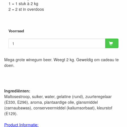
1 = 1 stuk à 2 kg
2 = 2 st in overdoos
Voorraad
Mega grote winegum beer. Weegt 2 kg. Geweldig om cadeau te
doen.
Ingrediënten:
Maltosestroop, suiker, water, gelatine (rund), zuurteregelaar
(E330, E296), aroma, plantaardige olie, glansmiddel
(carnaubawas), conserveermiddel (kaliumsorbaat), kleurstof
(E129).
Product Informatie: