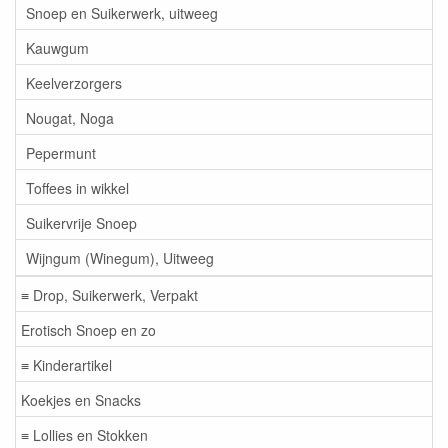
Snoep en Suikerwerk, uitweeg
Kauwgum
Keelverzorgers
Nougat, Noga
Pepermunt
Toffees in wikkel
Suikervrije Snoep
Wijngum (Winegum), Uitweeg
≡ Drop, Suikerwerk, Verpakt
Erotisch Snoep en zo
≡ Kinderartikel
Koekjes en Snacks
≡ Lollies en Stokken