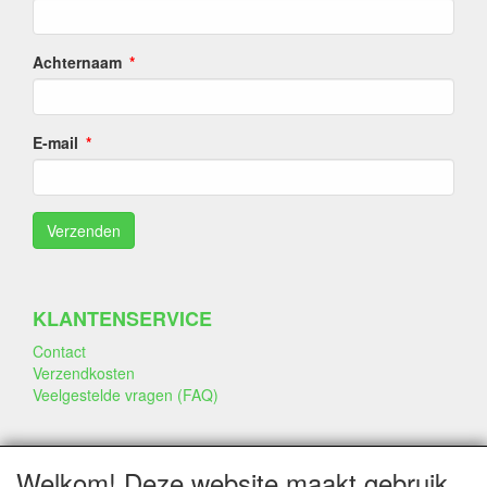
Achternaam
E-mail
KLANTENSERVICE
Contact
Verzendkosten
Veelgestelde vragen (FAQ)
SOCIALE MEDIA
Welkom! Deze website maakt gebruik