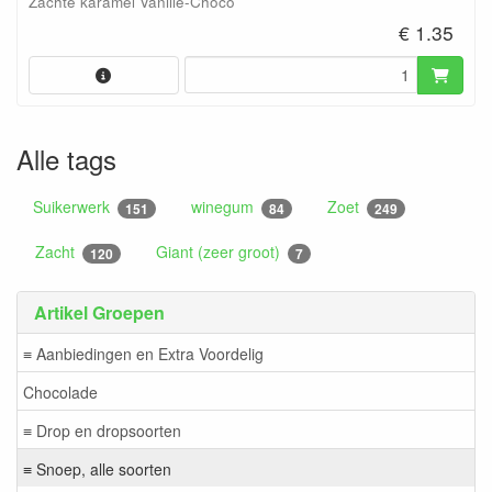
Zachte karamel Vanille-Choco
€ 1.35
Alle tags
Suikerwerk
winegum
Zoet
151
84
249
Zacht
Giant (zeer groot)
120
7
Artikel Groepen
≡ Aanbiedingen en Extra Voordelig
Chocolade
≡ Drop en dropsoorten
≡ Snoep, alle soorten