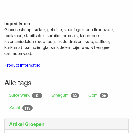
Ingrediënten:
Glucosesiroop, suiker, gelatine, voedingszuur: citroenzuur,
melkzuur; stabilisator: sorbitol; aroma's, kleurende
levensmiddelen (rode radijs, rode druiven, kers, saffloer,
kurkuma), palmolie, glansmiddelen (bijenwas wit en geel,
carnaubawas).
Product informatie:
Alle tags
Suikerwerk
winegum
Gom
151
83
29
Zacht
119
Artikel Groepen