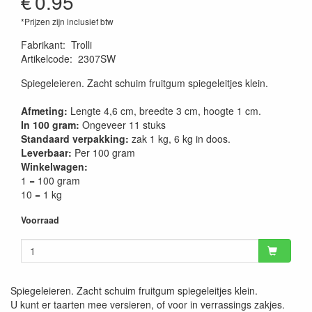
€
0.95
*Prijzen zijn inclusief btw
Fabrikant
:
Trolli
Artikelcode
:
2307SW
Spiegeleieren. Zacht schuim fruitgum spiegeleitjes klein.
Afmeting:
Lengte 4,6 cm, breedte 3 cm, hoogte 1 cm.
In 100 gram:
Ongeveer 11 stuks
Standaard verpakking:
zak 1 kg, 6 kg in doos.
Leverbaar:
Per 100 gram
Winkelwagen:
1 = 100 gram
10 = 1 kg
Voorraad
Spiegeleieren. Zacht schuim fruitgum spiegeleitjes klein.
U kunt er taarten mee versieren, of voor in verrassings zakjes.