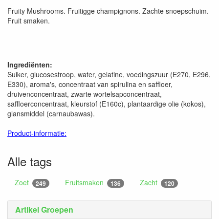
Fruity Mushrooms. Fruitigge champignons. Zachte snoepschuim.
Fruit smaken.
Ingrediënten:
Suiker, glucosestroop, water, gelatine, voedingszuur (E270, E296,
E330), aroma's, concentraat van spirulina en saffloer,
druivenconcentraat, zwarte wortelsapconcentraat,
saffloerconcentraat, kleurstof (E160c), plantaardige olie (kokos),
glansmiddel (carnaubawas).
Product-informatie:
Alle tags
Zoet
Fruitsmaken
Zacht
249
136
120
Artikel Groepen