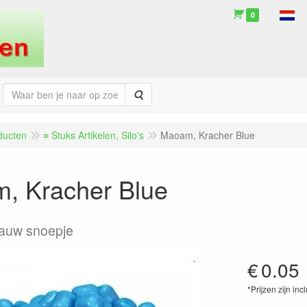
0
Zoeken
ducten
≡ Stuks Artikelen, Silo's
Maoam, Kracher Blue
, Kracher Blue
auw snoepje
€
0.05
*Prijzen zijn inc