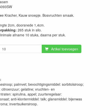
aoam
5093SW
e Kracher, Kauw snoepje. Bosvruchten smaak.
ngte 2cm, doorsnede 1,4cm.
erpakking:
265 stuk in silo.
inimale afname 10 stuks, daarna per stuk.
Artikel toevoegen
:
sesiroop; palmvet; bevochtigingsmiddel: sorbitolsiroop;
 citroenzuur; gelatine; vruchten- en
traten: spirulina, appel; zuurteregelaar:
onaat; anti-klontermiddel: talk; glansmiddel: bijenwas
roma; invertsuikersiroop.